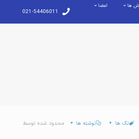
ش ها
اعضا
021-54406011
تگ ها
نوشته ها
محدود شده توسط