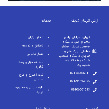
ارزش آفرینان شریف
خدمات
تهران، خیابان آزادی
دانش بنیان
بالاتر از درب دانشگاه
تحقیق و توسعه
صنعتی شریف، خیابان
صادقی، پارک علم و
اعتبار مالیاتی
فناوری دانشگاه صنعتی
شریف پلاک 29 واحد
مطالعه بازار و رصد
شماره یک
فناوری
021-54406011
ثبت اختراع و طرح
صنعتی
021-91694395
عارضه یابی و مشاوره
09306001533
تولید
آموزش ها
ارتباط با ما